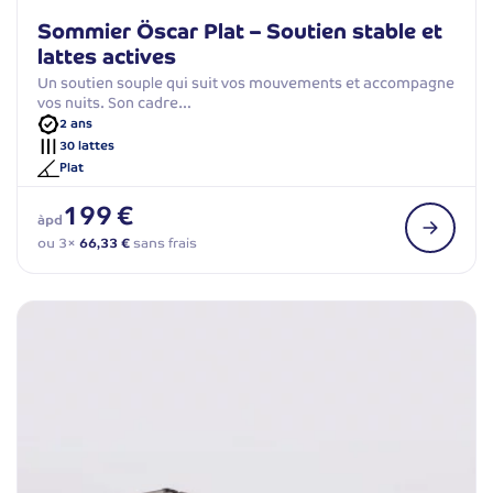
Sommier Öscar Plat – Soutien stable et
lattes actives
Un soutien souple qui suit vos mouvements et accompagne
vos nuits. Son cadre…
2 ans
30 lattes
Plat
199 €
àpd
ou 3×
66,33 €
sans frais