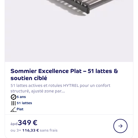
Sommier Excellence Plat – 51 lattes &
soutien ciblé
51 lattes actives et rotules HYTREL pour un confort
structuré, ajusté zone par…
5 ans
51 lattes
Plat
349 €
àpd
ou 3×
116,33 €
sans frais