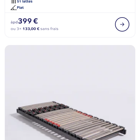
51 lattes
Plat
399 €
àpd
ou 3×
133,00 €
sans frais