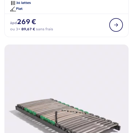
36 lattes
Plat
269 €
àpd
ou 3×
89,67 €
sans frais