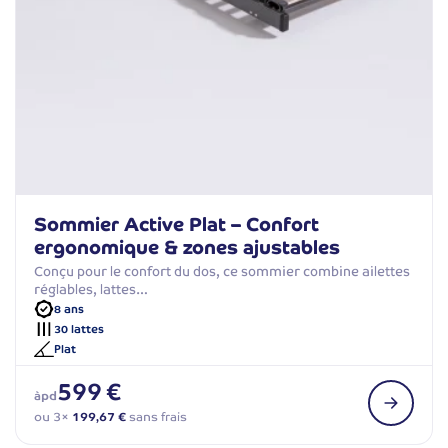
Sommier Active Plat – Confort
ergonomique & zones ajustables
Conçu pour le confort du dos, ce sommier combine ailettes
réglables, lattes…
8 ans
30 lattes
Plat
599 €
àpd
ou 3×
199,67 €
sans frais