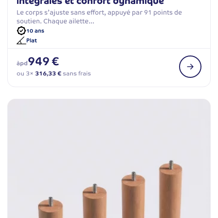
intégrales et confort dynamique
Le corps s’ajuste sans effort, appuyé par 91 points de
soutien. Chaque ailette…
10 ans
Plat
949 €
àpd
ou 3×
316,33 €
sans frais