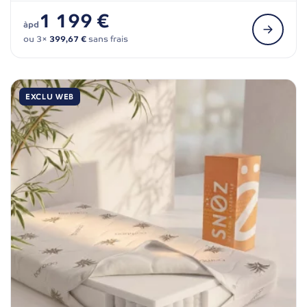
1 199 €
àpd
ou 3×
399,67 €
sans frais
EXCLU WEB