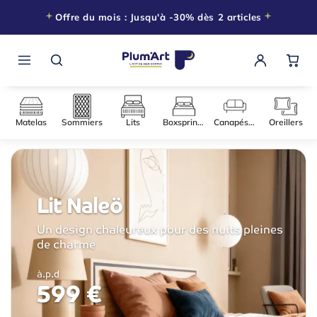
Offre du mois : Jusqu'à -30% dès 2 articles
Matelas
Sommiers
Lits
Boxsprings
Canapés-l
Lit Naleö
Un design chaleureux pour des nuits pleines
de charme
à.p.d
599 €