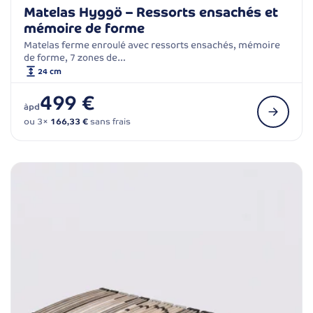
Matelas Hyggö – Ressorts ensachés et
mémoire de forme
Matelas ferme enroulé avec ressorts ensachés, mémoire
de forme, 7 zones de…
24 cm
499 €
àpd
ou 3×
166,33 €
sans frais