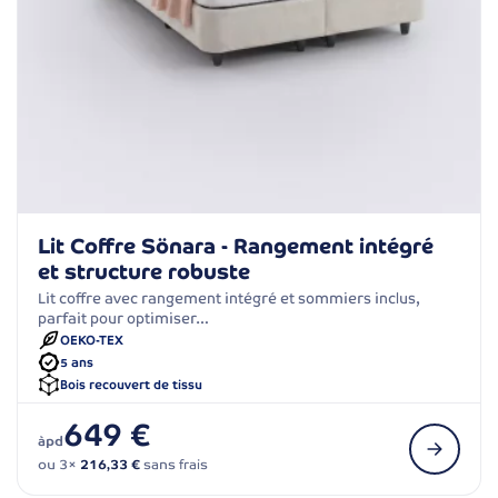
Lit Coffre Sönara - Rangement intégré
et structure robuste
Lit coffre avec rangement intégré et sommiers inclus,
parfait pour optimiser…
OEKO-TEX
5 ans
Bois recouvert de tissu
649 €
àpd
ou 3×
216,33 €
sans frais