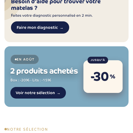
Besoin d'aide pour trouver votre
matelas ?
Faites votre diagnostic personnalisé en 2 min.
Faire mon diagnostic
EN AOÛT
JUSQU'À
2 produits achetés
-30
%
Box : -20% - Lits : -15%
Voir notre sélection
NOTRE SÉLECTION