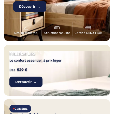
Découvrir
Design Moderne
Structure robuste
Certifié OEKO-TEX®
Matelas Léa
Le confort essentiel, à prix léger
529 €
Dès
Découvrir
CONSEIL