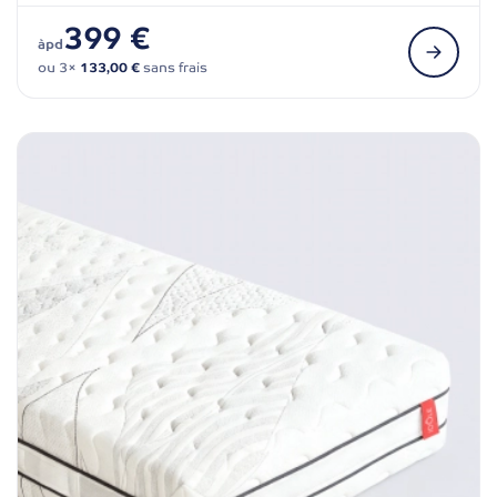
399 €
àpd
ou 3×
133,00 €
sans frais