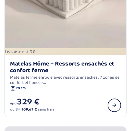
Livraison à 9€
Matelas Höme – Ressorts ensachés et
confort ferme
Matelas ferme enroulé avec ressorts ensachés, 7 zones de
confort et housse…
20 cm
329 €
àpd
ou 3×
109,67 €
sans frais