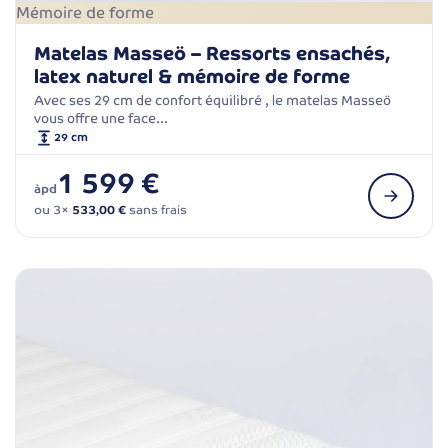
Mémoire de forme
Matelas Masseö – Ressorts ensachés,
latex naturel & mémoire de forme
Avec ses 29 cm de confort équilibré , le matelas Masseö
vous offre une face…
29 cm
1 599 €
àpd
ou 3×
533,00 €
sans frais