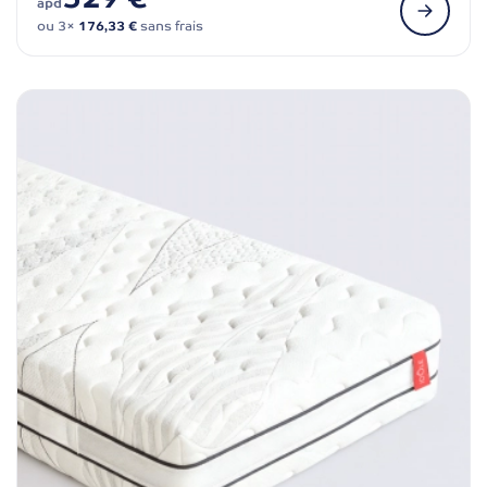
àpd
ou 3×
176,33 €
sans frais