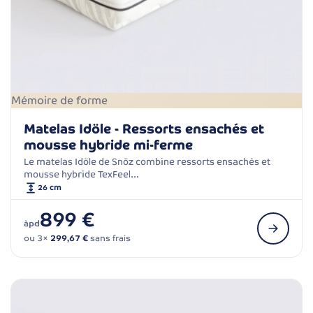
Mémoire de forme
Matelas Idöle - Ressorts ensachés et
mousse hybride mi-ferme
Le matelas Idöle de Snöz combine ressorts ensachés et
mousse hybride TexFeel…
26 cm
899 €
àpd
ou 3×
299,67 €
sans frais