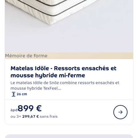
Mémoire de forme
Matelas Idöle - Ressorts ensachés et
mousse hybride mi-ferme
Le matelas Idöle de Snöz combine ressorts ensachés et
mousse hybride TexFeel…
26 cm
899 €
àpd
ou 3×
299,67 €
sans frais