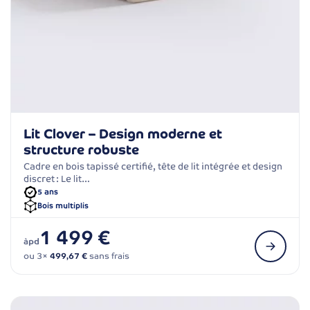
Lit Clover – Design moderne et
structure robuste
Cadre en bois tapissé certifié, tête de lit intégrée et design
discret : Le lit…
5 ans
Bois multiplis
1 499 €
àpd
ou 3×
499,67 €
sans frais