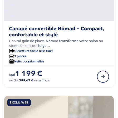
Canapé convertible Nömad – Compact,
confortable et stylé
Un vrai gain de place. Nömad transforme votre salon ou
studio en un couchage…
Ouverture facile (clic-clac)
3 places
Nuits occasionnelles
1 199 €
àpd
ou 3×
399,67 €
sans frais
EXCLU WEB