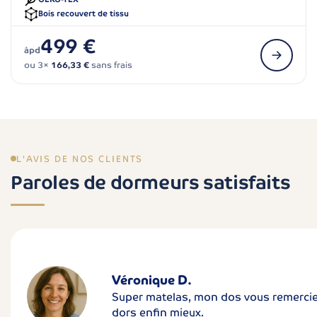
Bois recouvert de tissu
499 €
àpd
ou 3×
166,33 €
sans frais
L'AVIS DE NOS CLIENTS
Paroles de dormeurs satisfaits
Véronique D.
Super matelas, mon dos vous remercie 
dors enfin mieux.