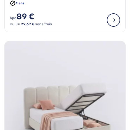
2 ans
89 €
àpd
ou 3×
29,67 €
sans frais