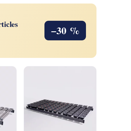
9
ticles
−30 %