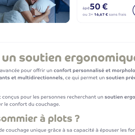
50 €
àpd
ou 3×
16,67 €
sans frais
: un soutien ergonomiqu
s avancée pour offrir un
confort personnalisé et morphol
nts et multidirectionnels
, ce qui permet un
soutien préc
t conçus pour les personnes recherchant un
soutien er
er le confort du couchage.
sommier à plots ?
de couchage unique grâce à sa capacité à épouser les fo