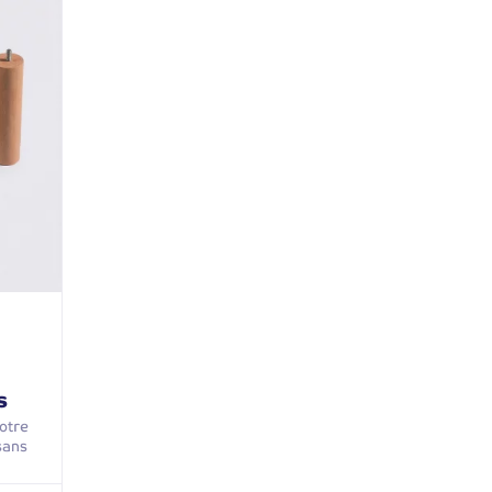
s
otre
sans