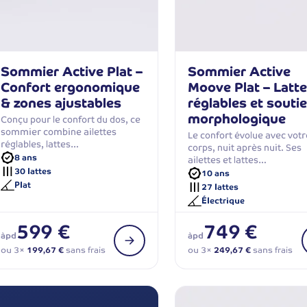
Sommier Active Plat –
Sommier Active
Confort ergonomique
Moove Plat – Latt
& zones ajustables
réglables et souti
morphologique
Conçu pour le confort du dos, ce
sommier combine ailettes
Le confort évolue avec votr
réglables, lattes…
corps, nuit après nuit. Ses
8 ans
ailettes et lattes…
30 lattes
10 ans
Plat
27 lattes
Électrique
599 €
749 €
àpd
àpd
ou 3×
199,67 €
sans frais
ou 3×
249,67 €
sans frais