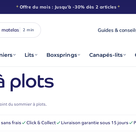
Offre du mois : Jusqu'à -30% dès 2 articles
 matelas
Guides & conseil
2 min
Nos astuces
Le blog sommeil
iers
Lits
Boxsprings
Canapés-lits
Livraison
 plots
À domicile, sous 15 jours
Reprise
De votre ancienne literie
Paiement
oint du sommier à plots.
En 3× sans frais
Click & Collect
sans frais
Click & Collect
Livraison garantie sous 15 jours
P