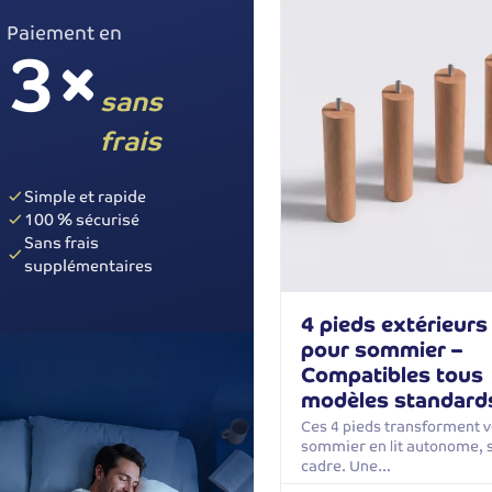
Paiement en
3×
sans
frais
Simple et rapide
100 % sécurisé
Sans frais
supplémentaires
4 pieds extérieurs
pour sommier –
Compatibles tous
modèles standard
Ces 4 pieds transforment v
sommier en lit autonome, 
cadre. Une…