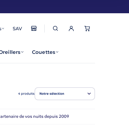
s
SAV
Oreillers
Couettes
Trier
4
produits
Trier les produits
artenaire de vos nuits depuis 2009