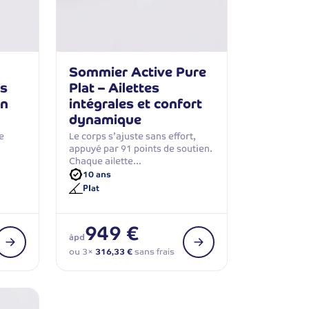
Sommier Active Pure
es
Plat – Ailettes
en
intégrales et confort
dynamique
e
Le corps s’ajuste sans effort,
appuyé par 91 points de soutien.
Chaque ailette…
10 ans
Plat
949 €
àpd
ou 3×
316,33 €
sans frais