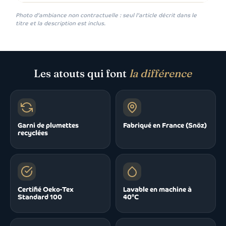
Photo d'ambiance non contractuelle : seul l'article décrit dans le
titre et la description est inclus.
Les atouts qui font
la différence
Garni de plumettes
Fabriqué en France (Snöz)
recyclées
Certifié Oeko-Tex
Lavable en machine à
Standard 100
40°C