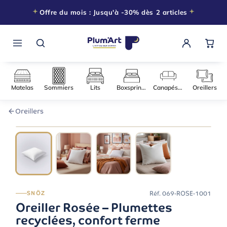
Offre du mois : Jusqu'à -30% dès 2 articles
Matelas
Sommiers
Lits
Boxsprings
Canapés-l
Oreillers
060 × 060
−30% DÈS 2 ARTICLES
Réf.
069-ROSE-1001
SNÖZ
Oreiller Rosée – Plumettes
recyclées, confort ferme