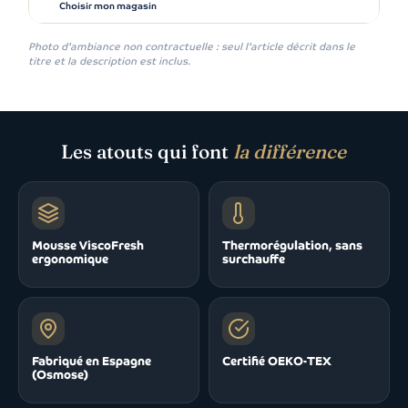
Choisir mon magasin
Photo d'ambiance non contractuelle : seul l'article décrit dans le
titre et la description est inclus.
Les atouts qui font
la différence
Mousse ViscoFresh
Thermorégulation, sans
ergonomique
surchauffe
Fabriqué en Espagne
Certifié OEKO-TEX
(Osmose)