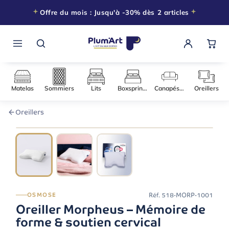
Offre du mois : Jusqu'à -30% dès 2 articles
Matelas
Sommiers
Lits
Boxsprings
Canapés-l
Oreillers
060 × 040
−30% DÈS 2 ARTICLES
Réf.
518-MORP-1001
OSMOSE
Oreiller Morpheus – Mémoire de
forme & soutien cervical