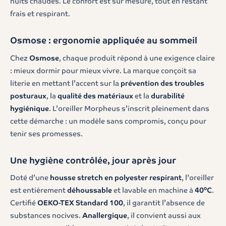
nuits chaudes. Le confort est sur mesure, tout en restant
frais et respirant.
Osmose : ergonomie appliquée au sommeil
Chez
Osmose
, chaque produit répond à une exigence claire
: mieux dormir pour mieux vivre. La marque conçoit sa
literie en mettant l’accent sur la
prévention des troubles
posturaux
, la
qualité des matériaux
et la
durabilité
hygiénique
. L’oreiller Morpheus s’inscrit pleinement dans
cette démarche : un modèle sans compromis, conçu pour
tenir ses promesses.
Une hygiène contrôlée, jour après jour
Doté d’une
housse stretch en polyester respirant
, l’oreiller
est entièrement
déhoussable
et lavable en machine à
40°C
.
Certifié
OEKO-TEX Standard 100
, il garantit l’absence de
substances nocives.
Anallergique
, il convient aussi aux