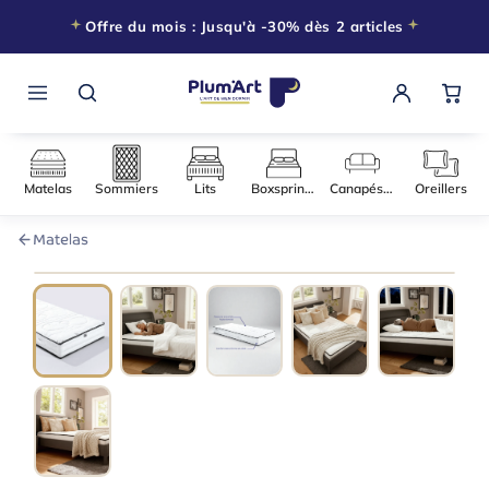
Offre du mois : Jusqu'à -30% dès 2 articles
Matelas
Sommiers
Lits
Boxsprings
Canapés-l
Matelas
090 × 200
−30% DÈS 2 ARTICLES