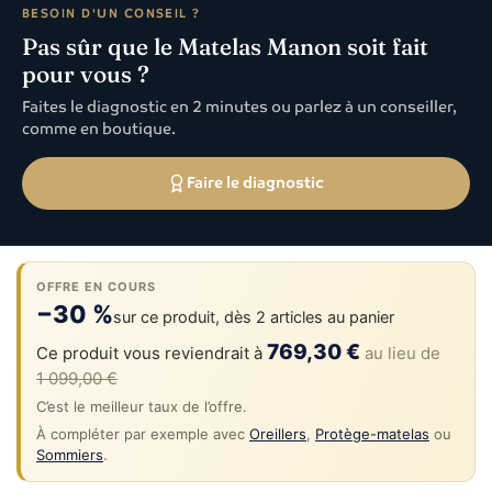
BESOIN D'UN CONSEIL ?
Pas sûr que le Matelas Manon soit fait
pour vous ?
Faites le diagnostic en 2 minutes ou parlez à un conseiller,
comme en boutique.
Faire le diagnostic
OFFRE EN COURS
−30 %
sur ce produit, dès 2 articles au panier
769,30 €
Ce produit vous reviendrait à
au lieu de
1 099,00 €
C’est le meilleur taux de l’offre.
À compléter par exemple avec
Oreillers
,
Protège-matelas
ou
Sommiers
.