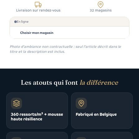
Livraison sur rendez-vous
32 magasins
En ligne
Choisir mon magasin
Photo d'ambiance non contractuelle : seul l'article décrit dans le
titre et la description est inclus.
Les atouts qui font
la différence
360 ressorts/m² + mousse
Fabriqué en Belgique
haute résilience