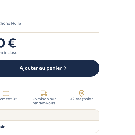
9
 Chêne Huilé
0 €
on incluse
Ajouter au panier
iement 3×
Livraison sur
32 magasins
rendez-vous
sin