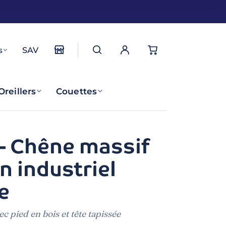
s
SAV
Oreillers
Couettes
 – Chêne massif
n industriel
e
ec pied en bois et tête tapissée