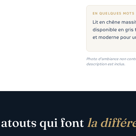
EN QUELQUES MOTS
Lit en chêne massif
disponible en gris 
et moderne pour u
Photo d'ambiance non contractu
description est inclus.
 atouts qui font
la différ