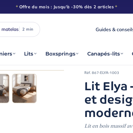
Offre du mois : Jusqu'à -30% dès 2 articles
 matelas
Guides & conseil
2 min
Nos astuces
Le blog sommeil
iers
Lits
Boxsprings
Canapés-lits
Livraison
À domicile, sous 15 jours
Réf.
867-ELYA-1003
Lit Elya
Reprise
De votre ancienne literie
et desig
Paiement
En 3× sans frais
modern
Click & Collect
Lit en bois massif av