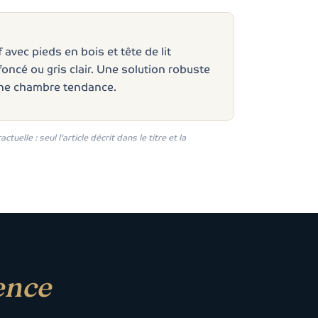
 avec pieds en bois et tête de lit
foncé ou gris clair. Une solution robuste
ne chambre tendance.
elle : seul l'article décrit dans le titre et la
ence