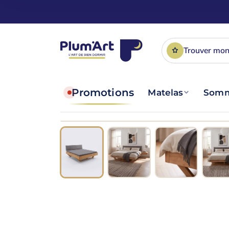
Trouver mon
Promotions
Matelas
Somm
140 × 200
−15% DÈS 2 ARTICLES