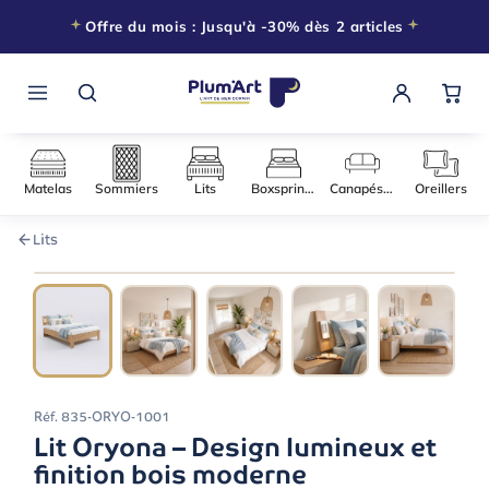
Offre du mois : Jusqu'à -30% dès 2 articles
Matelas
Sommiers
Lits
Boxsprings
Canapés-l
Lits
090 × 200
−15% DÈS 2 ARTICLES
Réf.
835-ORYO-1001
Lit Oryona – Design lumineux et
finition bois moderne