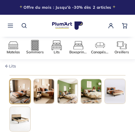
Offre du mois : Jusqu'à -30% dès 2 articles
Matelas
Sommiers
Lits
Boxsprings
Canapés-l
Lits
140 × 200
−15% DÈS 2 ARTICLES