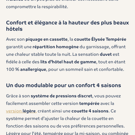
compromettre la respirabilité.
Confort et élégance à la hauteur des plus beaux
hôtels
Avec son
piquage en cassette
, la
couette Élysée Tempérée
garantit une
répartition homogène
du garnissage, offrant
une chaleur stable toute la nuit. La sensation
duvet
est
fidèle à celle des
lits d’hôtel haut de gamme
, tout en étant
100 %
anallergique
, pour un sommeil sain et confortable.
Un duo modulable pour un confort 4 saisons
Grâce à son
système de pressions discret
, vous pouvez
facilement assembler cette version
tempérée
avec la
version
légère
,
créant ainsi une
couette 4 saisons
. Ce
système permet d’ajuster la chaleur de la couette en
fonction des saisons ou de vos préférences personnelles.
Légère pour l'été, tempérée pour la mi-saison, ou combinée