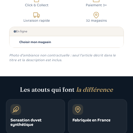
Click & Collect
Paiement 3×
Livraison rapide
32 magasins
En ligne
Choisir mon magasin
Photo d'ambiance non contractuelle : seul l'article décrit dans le
titre et la description est inclus.
Les atouts qui font
la différence
Sensation duvet
Fabriquée en France
synthétique