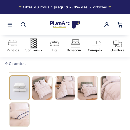
Offre du mois : Jusqu'à -30% dès 2 articles
Matelas
Sommiers
Lits
Boxsprings
Canapés-l
Couettes
140 × 200
−30% DÈS 2 ARTICLES