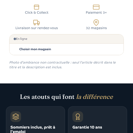
Click & Collect
Paiement 3×
Livraison sur rendez-vous
32 magasins
En ligne
Choisir mon magasin
Photo d'ambiance non contractuelle : seul l'article décrit dans le
titre et la description est inclus.
Les atouts qui font
la différence
Sommiers inclus, prêt à
Garantie 10 ans
l'emploi