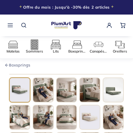
Offre du mois : Jusqu'à -30% dès 2 articles
Matelas
Sommiers
Lits
Boxsprings
Canapés-l
Boxsprings
140 × 200
−20% DÈS 2 ARTICLES