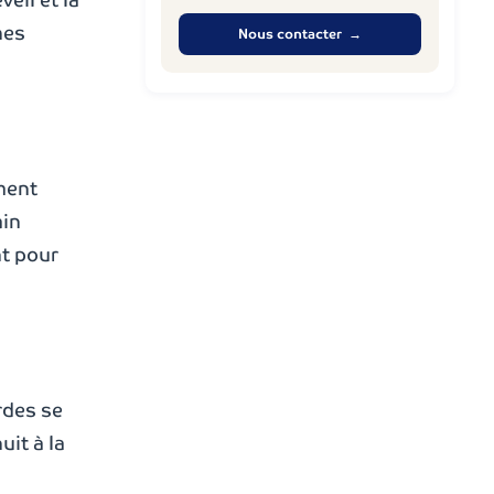
hes
Nous contacter →
ement
ain
nt pour
rdes se
uit à la