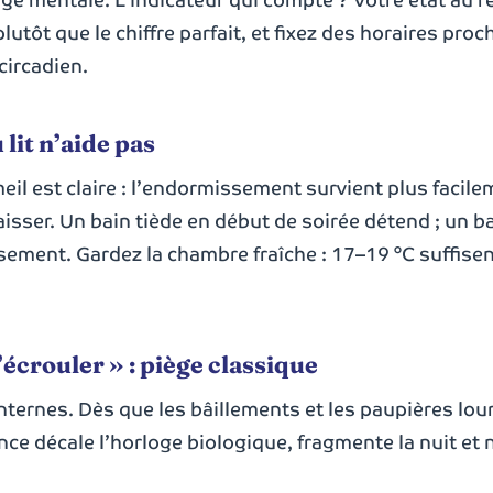
lutôt que le chiffre parfait, et fixez des horaires proc
circadien.
 lit n’aide pas
eil est claire : l’endormissement survient plus facil
sser. Un bain tiède en début de soirée détend ; un b
issement. Gardez la chambre fraîche : 17–19 °C suffise
écrouler » : piège classique
internes. Dès que les bâillements et les paupières lou
ence décale l’horloge biologique, fragmente la nuit et n