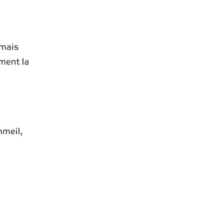
 mais
ment la
mmeil,
l