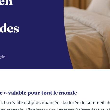
ien
Pourquoi nous ?
Notre engagement depuis 200
 des
yle
e » valable pour tout le monde
l. La réalité est plus nuancée : la durée de sommeil id
arge mentale. L’indicateur qui compte ? Votre état au ré