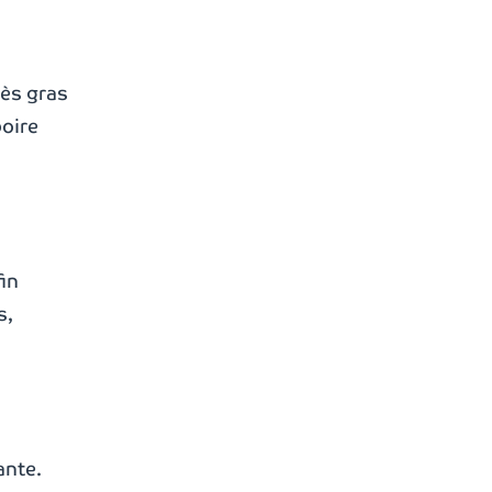
rès gras
boire
fin
s,
ante.