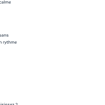
 calme
 sans
un rythme
oisissez 2