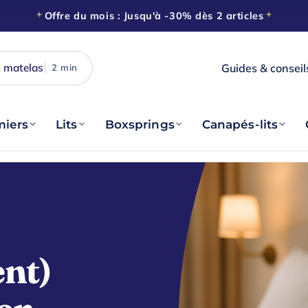
Offre du mois : Jusqu'à -30% dès 2 articles
 matelas
Guides & conseil
2 min
Nos astuces
Le blog sommeil
iers
Lits
Boxsprings
Canapés-lits
Livraison
À domicile, sous 15 jours
Reprise
De votre ancienne literie
Paiement
En 3× sans frais
ent)
Click & Collect