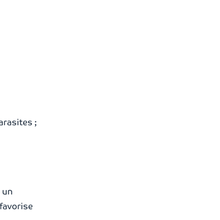
rasites ;
s un
 favorise