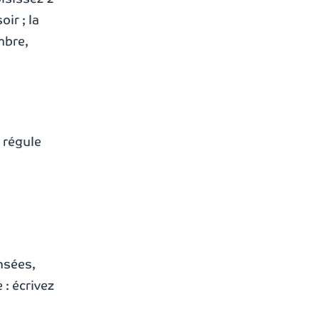
ir ; la
mbre,
 régule
ensées,
 : écrivez