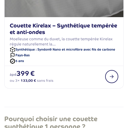
Couette Kirelax – Synthétique tempérée
et anti-ondes
Moelleuse comme du duvet, la couette tempérée Kirelax
régule naturellement la…
Synthétique : Syndon® Nano et microfibre avec fils de carbone
Pays-Bas
5 ans
399 €
àpd
ou 3×
133,00 €
sans frais
Pourquoi choisir une couette
synthétique 1 personne ?