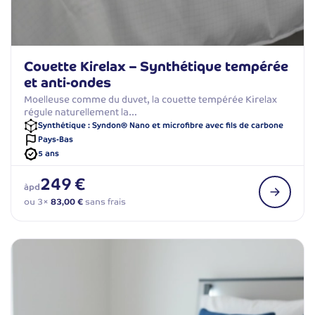
Couette Kirelax – Synthétique tempérée
et anti-ondes
Moelleuse comme du duvet, la couette tempérée Kirelax
régule naturellement la…
Synthétique : Syndon® Nano et microfibre avec fils de carbone
Pays-Bas
5 ans
249 €
àpd
ou 3×
83,00 €
sans frais