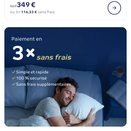
349 €
àpd
ou 3×
116,33 €
sans frais
Paiement en
3×
sans frais
Simple et rapide
100 % sécurisé
Sans frais supplémentaires