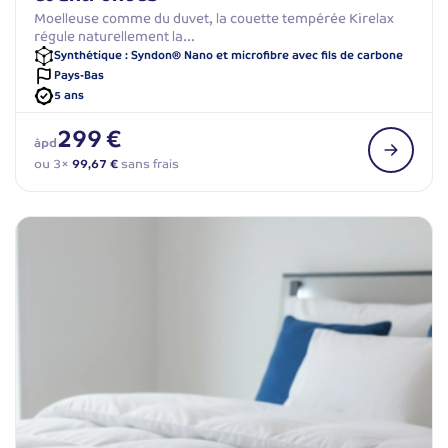
Moelleuse comme du duvet, la couette tempérée Kirelax
régule naturellement la…
Synthétique : Syndon® Nano et microfibre avec fils de carbone
Pays-Bas
5 ans
299 €
àpd
ou 3×
99,67 €
sans frais