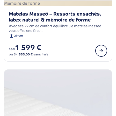
Mémoire de forme
Matelas Masseö – Ressorts ensachés,
latex naturel & mémoire de forme
Avec ses 29 cm de confort équilibré , le matelas Masseö
vous offre une face…
29 cm
1 599 €
àpd
ou 3×
533,00 €
sans frais