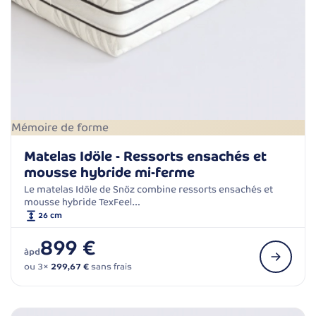
Mémoire de forme
Matelas Idöle - Ressorts ensachés et
mousse hybride mi-ferme
Le matelas Idöle de Snöz combine ressorts ensachés et
mousse hybride TexFeel…
26 cm
899 €
àpd
ou 3×
299,67 €
sans frais