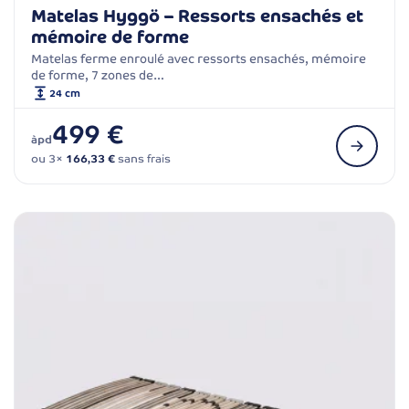
Matelas Hyggö – Ressorts ensachés et
mémoire de forme
Matelas ferme enroulé avec ressorts ensachés, mémoire
de forme, 7 zones de…
24 cm
499 €
àpd
ou 3×
166,33 €
sans frais