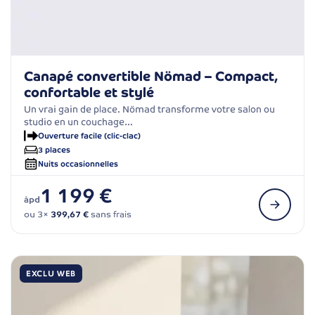
Canapé convertible Nömad – Compact,
confortable et stylé
Un vrai gain de place. Nömad transforme votre salon ou
studio en un couchage…
Ouverture facile (clic-clac)
3 places
Nuits occasionnelles
1 199 €
àpd
ou 3×
399,67 €
sans frais
EXCLU WEB