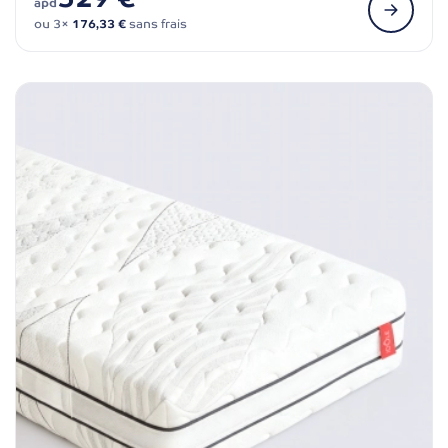
àpd
ou 3×
176,33 €
sans frais