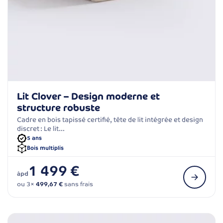
Lit Clover – Design moderne et
structure robuste
Cadre en bois tapissé certifié, tête de lit intégrée et design
discret : Le lit…
5 ans
Bois multiplis
1 499 €
àpd
ou 3×
499,67 €
sans frais