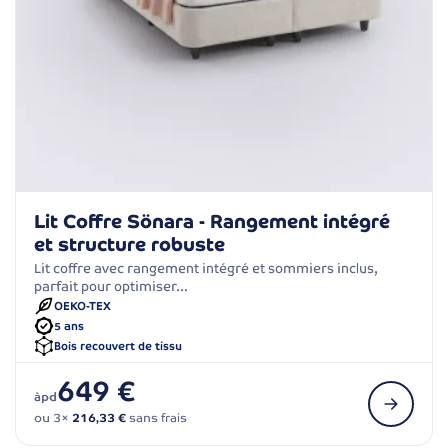
Lit Coffre Sönara - Rangement intégré
et structure robuste
Lit coffre avec rangement intégré et sommiers inclus,
parfait pour optimiser…
OEKO-TEX
5 ans
Bois recouvert de tissu
649 €
àpd
ou 3×
216,33 €
sans frais