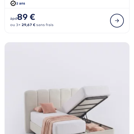
2 ans
89 €
àpd
ou 3×
29,67 €
sans frais