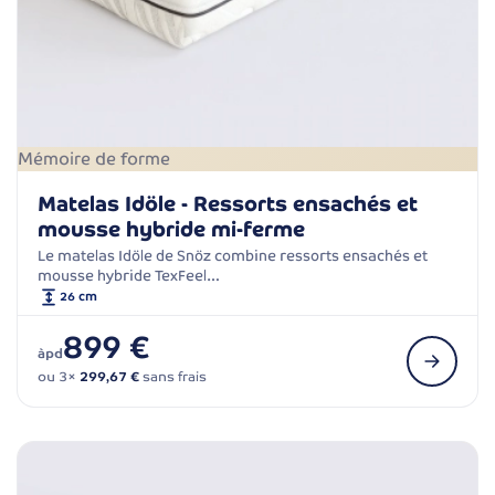
Mémoire de forme
Matelas Idöle - Ressorts ensachés et
mousse hybride mi-ferme
Le matelas Idöle de Snöz combine ressorts ensachés et
mousse hybride TexFeel…
26 cm
899 €
àpd
ou 3×
299,67 €
sans frais