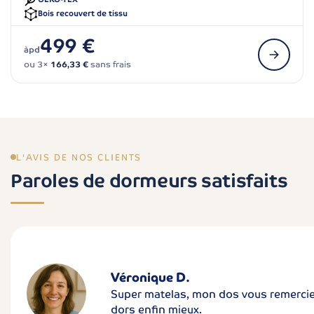
Bois recouvert de tissu
499 €
àpd
ou 3×
166,33 €
sans frais
L'AVIS DE NOS CLIENTS
Paroles de dormeurs satisfaits
Véronique D.
Super matelas, mon dos vous remercie 
dors enfin mieux.