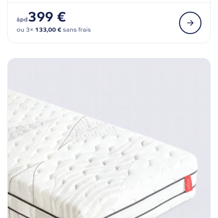
399 €
àpd
ou 3×
133,00 €
sans frais