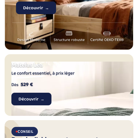
Découvrir
Design Moderne
Structure robuste
Certifié OEKO-TEX®
Matelas Léa
Le confort essentiel, à prix léger
529 €
Dès
Découvrir
CONSEIL