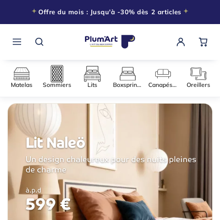
Offre du mois : Jusqu'à -30% dès 2 articles
Matelas
Sommiers
Lits
Boxsprings
Canapés-l
Lit Naleö
Un design chaleureux pour des nuits pleines
de charme
à.p.d
599 €