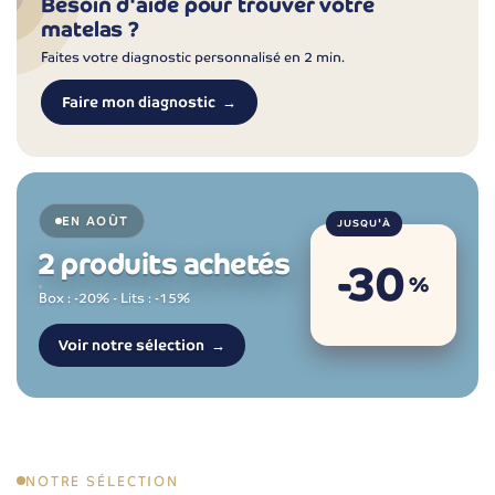
Besoin d'aide pour trouver votre
matelas ?
Faites votre diagnostic personnalisé en 2 min.
Faire mon diagnostic
EN AOÛT
JUSQU'À
2 produits achetés
-30
%
Box : -20% - Lits : -15%
Voir notre sélection
NOTRE SÉLECTION