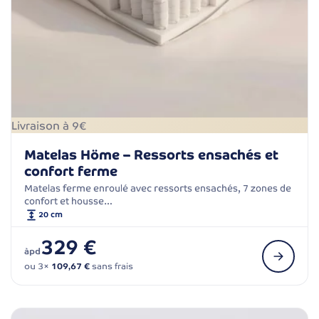
Livraison à 9€
Matelas Höme – Ressorts ensachés et
confort ferme
Matelas ferme enroulé avec ressorts ensachés, 7 zones de
confort et housse…
20 cm
329 €
àpd
ou 3×
109,67 €
sans frais