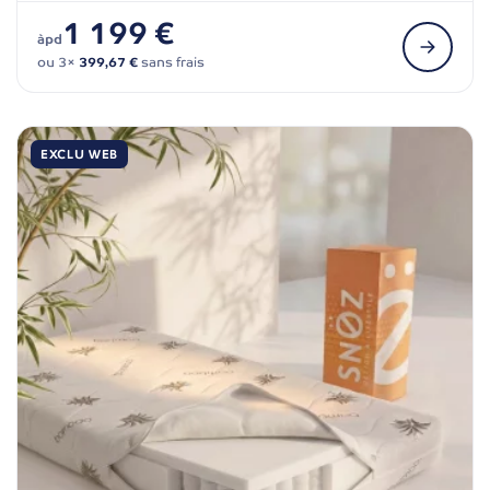
1 199 €
àpd
ou 3×
399,67 €
sans frais
EXCLU WEB